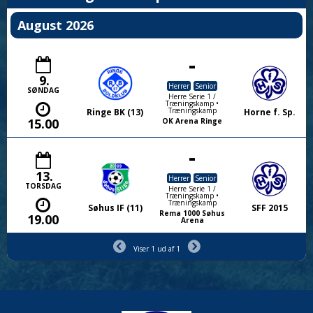
August 2026
-
9.
Herrer
Senior
SØNDAG
Herre Serie 1 /
Træningskamp •
Træningskamp
Ringe BK (13)
Horne f. Sp.
15.00
OK Arena Ringe
-
13.
Herrer
Senior
TORSDAG
Herre Serie 1 /
Træningskamp •
Træningskamp
Søhus IF (11)
SFF 2015
Rema 1000 Søhus
19.00
Arena
Viser 1 ud af 1