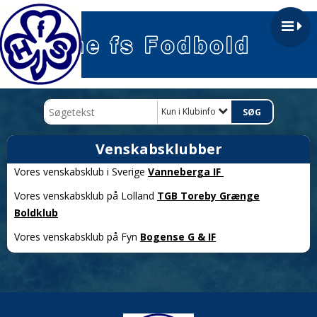
Kun i Klubinfo
Venskabsklubber
Vores venskabsklub i Sverige
Vanneberga IF
Vores venskabsklub på Lolland
TGB Toreby Grænge
Boldklub
Vores venskabsklub på Fyn
Bogense G & IF