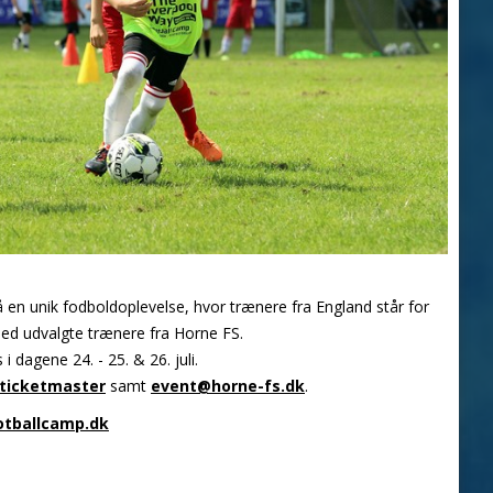
få en unik fodboldoplevelse, hvor trænere fra England står for
d udvalgte trænere fra Horne FS.
gene 24. - 25. & 26. juli.
ticketmaster
samt
event@horne-fs.dk
.
otballcamp.dk